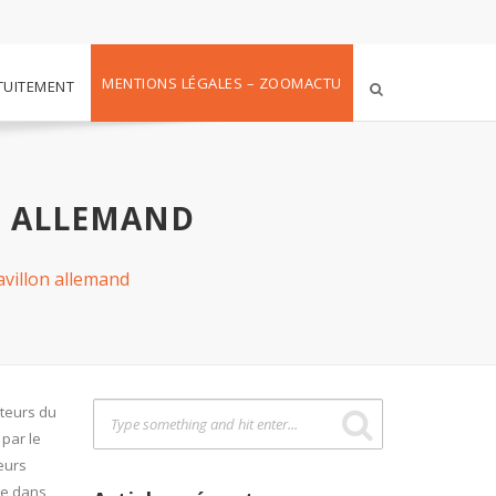
MENTIONS LÉGALES – ZOOMACTU
TUITEMENT
N ALLEMAND
avillon allemand
cteurs du
 par le
eurs
ce dans