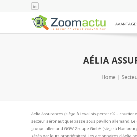
AVANTAGE
AÉLIA ASS
Home
Secteu
Aelia Assurances (siège à Levallois-perret /92 – courtie
secteur aéronautique) passe sous pavillon allemand. Le c
groupe allemand GGW Groupe GmbH (siège à Hambourg – A
gérés par leurs propriétaires). Les actionnaires d’Aelia