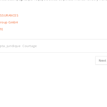
 ASSURANCES
Group GmbH
TE
ta, juridique
Courtage
Next