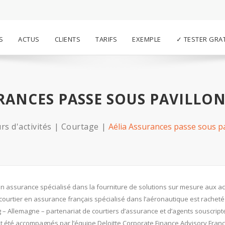
S
ACTUS
CLIENTS
TARIFS
EXEMPLE
✓ TESTER GRA
URANCES PASSE SOUS PAVILLO
rs d'activités
Courtage
Aélia Assurances passe sous p
r en assurance spécialisé dans la fourniture de solutions sur mesure aux a
ourtier en assurance français spécialisé dans l’aéronautique est racheté
llemagne – partenariat de courtiers d’assurance et d’agents souscript
 ont été accompagnés par l’équipe Deloitte Corporate Finance Advisory Fran