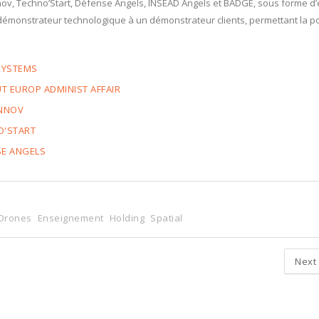
nov, Techno’Start, Défense Angels, INSEAD Angels et BADGE, sous forme d
n démonstrateur technologique à un démonstrateur clients, permettant la p
 SYSTEMS
UT EUROP ADMINIST AFFAIR
INNOV
O'START
SE ANGELS
Drones
Enseignement
Holding
Spatial
Next