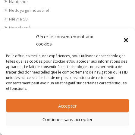
Nautisme
Nettoyage industriel
Nièvre 58
Non classé
Gérer le consentement aux
Nord 59
cookies
Nucléaire
Objets connectés
Pour offrir les meilleures expériences, nous utilisons des technologies
telles que les cookies pour stocker et/ou accéder aux informations des
Objets en plastique
appareils. Le fait de consentir à ces technologies nous permettra de
Oise 60
traiter des données telles que le comportement de navigation ou les ID
uniques sur ce site. Le fait de ne pas consentir ou de retirer son
Opérateur télécom
consentement peut avoir un effet négatif sur certaines caractéristiques
et fonctions.
Opérateurs télécom
Optique
Accepter
Ordinateurs
Orne 61
Continuer sans accepter
Ouvrages d’art
Paramédical, compléments alimentaires