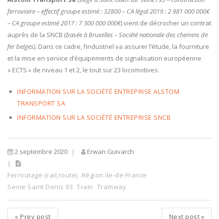
ferroviaire – effectif groupe estimé : 32800 – CA légal 2019 : 2 981 000 000€
– CA groupe estimé 2017 : 7 300 000 000€
) vient de décrocher un contrat
auprès de la SNCB (
basée à Bruxelles – Société nationale des chemins de
fer belges
). Dans ce cadre, l’industriel va assurer l’étude, la fourniture
et la mise en service d’équipements de signalisation européenne
« ECTS » de niveau 1 et 2, le tout sur 23 locomotives.
INFORMATION SUR LA SOCIÉTÉ ENTREPRISE ALSTOM
TRANSPORT SA
INFORMATION SUR LA SOCIÉTÉ ENTREPRISE SNCB
2 septembre 2020
Erwan Guivarch
Ferroutage (rail,route)
Région Ile-de-France
Seine Saint Denis 93
Train
Tramway
«
Prev post
Next post
»