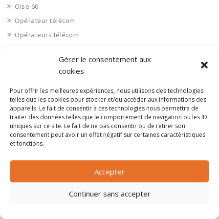
Oise 60
Opérateur télécom
Opérateurs télécom
Optique
Gérer le consentement aux
Ordinateurs
cookies
Orne 61
Pour offrir les meilleures expériences, nous utilisons des technologies
Ouvrages d’art
telles que les cookies pour stocker et/ou accéder aux informations des
Paramédical, compléments alimentaires
appareils. Le fait de consentir à ces technologies nous permettra de
traiter des données telles que le comportement de navigation ou les ID
Paris 75
uniques sur ce site. Le fait de ne pas consentir ou de retirer son
Pas de Calais 62
consentement peut avoir un effet négatif sur certaines caractéristiques
et fonctions.
Pêche
Petite distribution
Accepter
Pétrole
Pharmaceutique, médicaments
Continuer sans accepter
Pharmacie et vente d'articles médicaux