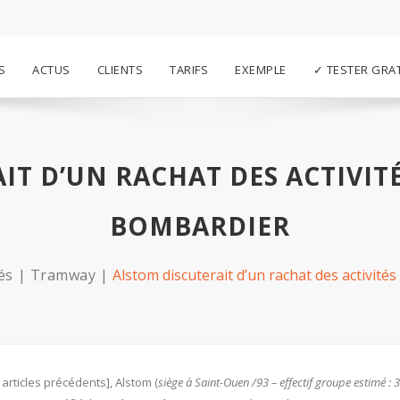
S
ACTUS
CLIENTS
TARIFS
EXEMPLE
✓ TESTER GRA
IT D’UN RACHAT DES ACTIVITÉ
BOMBARDIER
és
Tramway
Alstom discuterait d’un rachat des activité
rticles précédents], Alstom (
siège à Saint-Ouen /93 – effectif groupe estimé : 