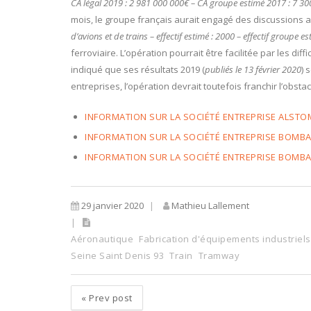
CA légal 2019 : 2 981 000 000€ – CA groupe estimé 2017 : 7 3
mois, le groupe français aurait engagé des discussions 
d’avions et de trains – effectif estimé : 2000 – effectif groupe 
ferroviaire. L’opération pourrait être facilitée par les dif
indiqué que ses résultats 2019 (
publiés le 13 février 2020
) 
entreprises, l’opération devrait toutefois franchir l’ob
INFORMATION SUR LA SOCIÉTÉ ENTREPRISE ALST
INFORMATION SUR LA SOCIÉTÉ ENTREPRISE BOMBA
INFORMATION SUR LA SOCIÉTÉ ENTREPRISE BOMBA
29 janvier 2020
Mathieu Lallement
Aéronautique
Fabrication d'équipements industriels
Seine Saint Denis 93
Train
Tramway
«
Prev post