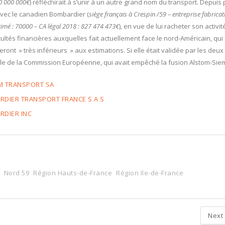
00 000 000€
) réfléchirait à s’unir à un autre grand nom du transport. Depuis 
avec le canadien Bombardier (
siège français à Crespin /59 – entreprise fabricat
estimé : 70000 – CA légal 2018 : 827 474 473€
), en vue de lui racheter son activit
ficultés financières auxquelles fait actuellement face le nord-Américain, qui
seront » très inférieurs » aux estimations. Si elle était validée par les deux
stacle de la Commission Européenne, qui avait empêché la fusion Alstom-Sie
OM TRANSPORT SA
RDIER TRANSPORT FRANCE S A S
RDIER INC
Nord 59
Région Hauts-de-France
Région Ile-de-France
Next