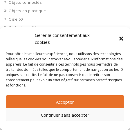
Objets connectés
Objets en plastique
Oise 60
Opérateur télécom
Gérer le consentement aux
Opérateurs télécom
cookies
Optique
Ordinateurs
Pour offrir les meilleures expériences, nous utilisons des technologies
telles que les cookies pour stocker et/ou accéder aux informations des
Orne 61
appareils. Le fait de consentir à ces technologies nous permettra de
traiter des données telles que le comportement de navigation ou les ID
Ouvrages d’art
uniques sur ce site. Le fait de ne pas consentir ou de retirer son
Paramédical, compléments alimentaires
consentement peut avoir un effet négatif sur certaines caractéristiques
et fonctions.
Paris 75
Pas de Calais 62
Accepter
Pêche
Petite distribution
Continuer sans accepter
Pétrole
Pharmaceutique, médicaments