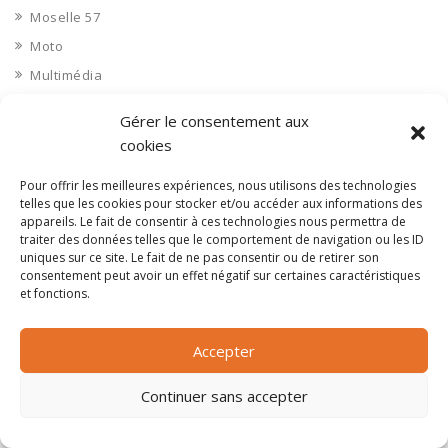
Moselle 57
Moto
Multimédia
musique
Gérer le consentement aux
Nautisme
cookies
Nettoyage industriel
Pour offrir les meilleures expériences, nous utilisons des technologies
Nièvre 58
telles que les cookies pour stocker et/ou accéder aux informations des
Non classé
appareils. Le fait de consentir à ces technologies nous permettra de
traiter des données telles que le comportement de navigation ou les ID
Nord 59
uniques sur ce site. Le fait de ne pas consentir ou de retirer son
consentement peut avoir un effet négatif sur certaines caractéristiques
Nucléaire
et fonctions.
Objets connectés
Objets en plastique
Accepter
Oise 60
Opérateur télécom
Continuer sans accepter
Opérateurs télécom