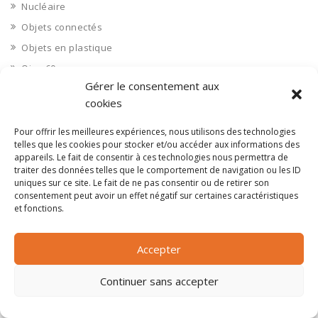
Nucléaire
Objets connectés
Objets en plastique
Oise 60
Gérer le consentement aux
Opérateur télécom
cookies
Opérateurs télécom
Optique
Pour offrir les meilleures expériences, nous utilisons des technologies
telles que les cookies pour stocker et/ou accéder aux informations des
Ordinateurs
appareils. Le fait de consentir à ces technologies nous permettra de
traiter des données telles que le comportement de navigation ou les ID
Orne 61
uniques sur ce site. Le fait de ne pas consentir ou de retirer son
Ouvrages d’art
consentement peut avoir un effet négatif sur certaines caractéristiques
et fonctions.
Paramédical, compléments alimentaires
Paris 75
Accepter
Pas de Calais 62
Pêche
Continuer sans accepter
Petite distribution
Pétrole