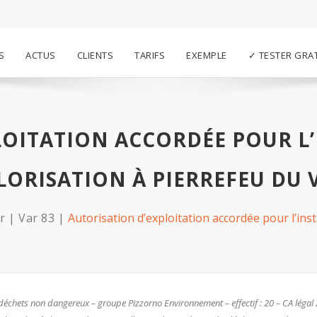
S
ACTUS
CLIENTS
TARIFS
EXEMPLE
✓ TESTER GRA
LOITATION ACCORDÉE POUR L’
LORISATION À PIERREFEU DU 
r
Var 83
Autorisation d’exploitation accordée pour l’inst
déchets non dangereux – groupe Pizzorno Environnement – effectif : 20 – CA légal 