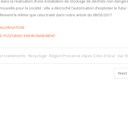
ans dans la réalisation d’une installation de stockage de déchets non dange
velle pour la société : elle a décroché l’autorisation d’exploiter le futur s
lement le même que celui traité dans notre article du 08/03/2017.
VALORISATION
PE PIZZORNO ENVIRONNEMENT
on traitements
Recyclage
Région Provence-Alpes-Côte d'Azur
Var 8
Next