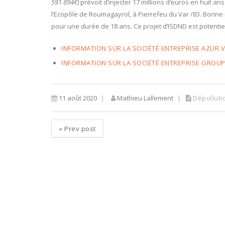
591 894€
) prévoit d’injecter 17 millions d’euros en huit 
l’Ecopôle de Roumagayrol, à Pierrefeu du Var /83. Bonne nou
pour une durée de 18 ans. Ce projet d’ISDND est potentiel
INFORMATION SUR LA SOCIÉTÉ ENTREPRISE AZUR 
INFORMATION SUR LA SOCIÉTÉ ENTREPRISE GROU
11 août 2020
Mathieu Lallement
Dépolluti
«
Prev post