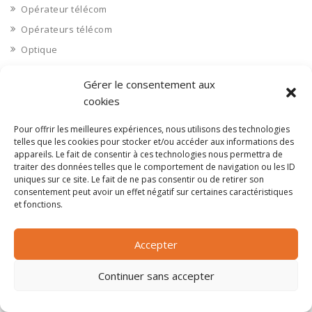
Opérateur télécom
Opérateurs télécom
Optique
Ordinateurs
Gérer le consentement aux
Orne 61
cookies
Ouvrages d’art
Pour offrir les meilleures expériences, nous utilisons des technologies
Paramédical, compléments alimentaires
telles que les cookies pour stocker et/ou accéder aux informations des
Paris 75
appareils. Le fait de consentir à ces technologies nous permettra de
traiter des données telles que le comportement de navigation ou les ID
Pas de Calais 62
uniques sur ce site. Le fait de ne pas consentir ou de retirer son
Pêche
consentement peut avoir un effet négatif sur certaines caractéristiques
et fonctions.
Petite distribution
Pétrole
Accepter
Pharmaceutique, médicaments
Pharmacie et vente d'articles médicaux
Continuer sans accepter
Photos