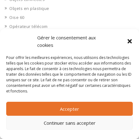
Objets en plastique
Oise 60
Opérateur télécom
Opérateurs télécom
Gérer le consentement aux
Optique
cookies
Ordinateurs
Pour offrir les meilleures expériences, nous utilisons des technologies
Orne 61
telles que les cookies pour stocker et/ou accéder aux informations des
appareils. Le fait de consentir à ces technologies nous permettra de
Ouvrages d’art
traiter des données telles que le comportement de navigation ou les ID
uniques sur ce site. Le fait de ne pas consentir ou de retirer son
Paramédical, compléments alimentaires
consentement peut avoir un effet négatif sur certaines caractéristiques
Paris 75
et fonctions.
Pas de Calais 62
Pêche
Accepter
Petite distribution
Continuer sans accepter
Pétrole
Pharmaceutique, médicaments