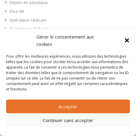
Objets en plastique
Oise 60
Opérateur télécom
Opérateurs télécom
Gérer le consentement aux
Optique
cookies
Ordinateurs
Orne 61
Pour offrir les meilleures expériences, nous utilisons des technologies
telles que les cookies pour stocker et/ou accéder aux informations des
Ouvrages d’art
appareils. Le fait de consentir à ces technologies nous permettra de
traiter des données telles que le comportement de navigation ou les ID
Paramédical, compléments alimentaires
uniques sur ce site. Le fait de ne pas consentir ou de retirer son
Paris 75
consentement peut avoir un effet négatif sur certaines caractéristiques
et fonctions.
Pas de Calais 62
Pêche
Accepter
Petite distribution
Pétrole
Continuer sans accepter
Pharmaceutique, médicaments
Pharmacie et vente d'articles médicaux