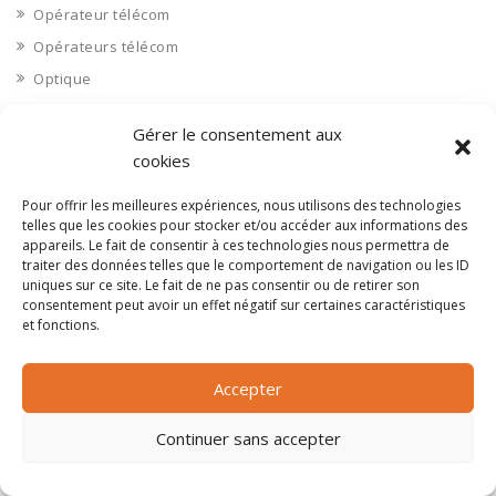
Opérateur télécom
Opérateurs télécom
Optique
Ordinateurs
Gérer le consentement aux
Orne 61
cookies
Ouvrages d’art
Pour offrir les meilleures expériences, nous utilisons des technologies
Paramédical, compléments alimentaires
telles que les cookies pour stocker et/ou accéder aux informations des
Paris 75
appareils. Le fait de consentir à ces technologies nous permettra de
traiter des données telles que le comportement de navigation ou les ID
Pas de Calais 62
uniques sur ce site. Le fait de ne pas consentir ou de retirer son
Pêche
consentement peut avoir un effet négatif sur certaines caractéristiques
et fonctions.
Petite distribution
Pétrole
Accepter
Pharmaceutique, médicaments
Pharmacie et vente d'articles médicaux
Continuer sans accepter
Photos