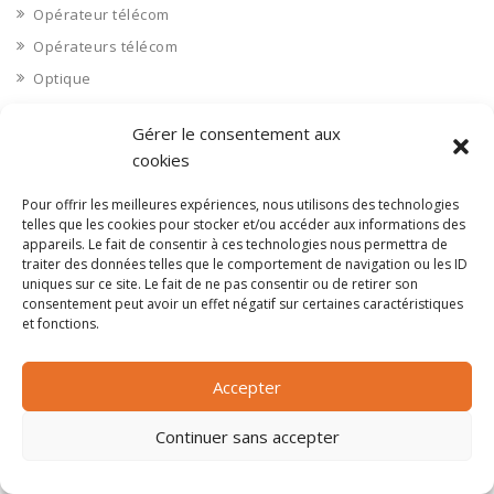
Opérateur télécom
Opérateurs télécom
Optique
Ordinateurs
Gérer le consentement aux
Orne 61
cookies
Ouvrages d’art
Pour offrir les meilleures expériences, nous utilisons des technologies
Paramédical, compléments alimentaires
telles que les cookies pour stocker et/ou accéder aux informations des
Paris 75
appareils. Le fait de consentir à ces technologies nous permettra de
traiter des données telles que le comportement de navigation ou les ID
Pas de Calais 62
uniques sur ce site. Le fait de ne pas consentir ou de retirer son
Pêche
consentement peut avoir un effet négatif sur certaines caractéristiques
et fonctions.
Petite distribution
Pétrole
Accepter
Pharmaceutique, médicaments
Pharmacie et vente d'articles médicaux
Continuer sans accepter
Photos