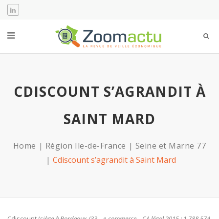
CDISCOUNT S’AGRANDIT À
SAINT MARD
Home
Région Ile-de-France
Seine et Marne 77
Cdiscount s’agrandit à Saint Mard
Cdiscount (
siège à Bordeaux /33 – e-commerce – CA légal 2015 : 1 788 574