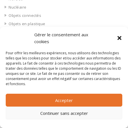
Nucléaire
Objets connectés
Objets en plastique
Oise 60
Gérer le consentement aux
Opérateur télécom
cookies
Opérateurs télécom
Pour offrir les meilleures expériences, nous utilisons des technologies
Optique
telles que les cookies pour stocker et/ou accéder aux informations des
appareils. Le fait de consentir à ces technologies nous permettra de
Ordinateurs
traiter des données telles que le comportement de navigation ou les ID
Orne 61
uniques sur ce site. Le fait de ne pas consentir ou de retirer son
consentement peut avoir un effet négatif sur certaines caractéristiques
Ouvrages d’art
et fonctions.
Paramédical, compléments alimentaires
Paris 75
Accepter
Pas de Calais 62
Continuer sans accepter
Pêche
Petite distribution