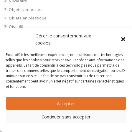
Nucléaire
Objets connectés
Objets en plastique
Oise 60
Opérateur télécom
Gérer le consentement aux
cookies
Opérateurs télécom
Optique
Pour offrir les meilleures expériences, nous utilisons des technologies
telles que les cookies pour stocker et/ou accéder aux informations des
Ordinateurs
appareils. Le fait de consentir à ces technologies nous permettra de
Orne 61
traiter des données telles que le comportement de navigation ou les ID
uniques sur ce site. Le fait de ne pas consentir ou de retirer son
Ouvrages d’art
consentement peut avoir un effet négatif sur certaines caractéristiques
Paramédical, compléments alimentaires
et fonctions.
Paris 75
Accepter
Pas de Calais 62
Pêche
Continuer sans accepter
Petite distribution
Pétrole