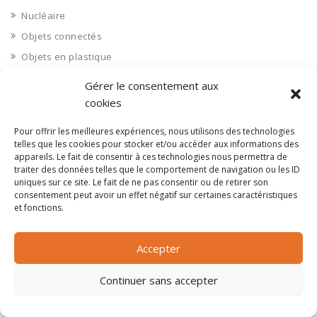
Nucléaire
Objets connectés
Objets en plastique
Oise 60
Gérer le consentement aux
Opérateur télécom
cookies
Opérateurs télécom
Pour offrir les meilleures expériences, nous utilisons des technologies
Optique
telles que les cookies pour stocker et/ou accéder aux informations des
appareils. Le fait de consentir à ces technologies nous permettra de
Ordinateurs
traiter des données telles que le comportement de navigation ou les ID
Orne 61
uniques sur ce site. Le fait de ne pas consentir ou de retirer son
consentement peut avoir un effet négatif sur certaines caractéristiques
Ouvrages d’art
et fonctions.
Paramédical, compléments alimentaires
Paris 75
Accepter
Pas de Calais 62
Continuer sans accepter
Pêche
Petite distribution