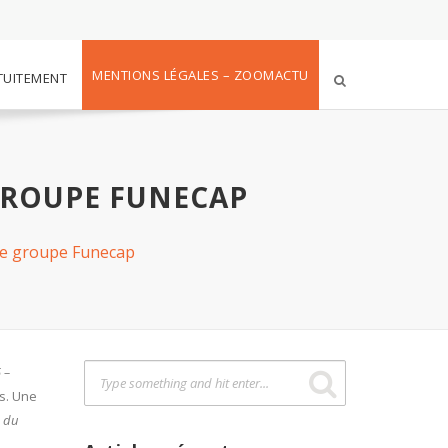
MENTIONS LÉGALES – ZOOMACTU
TUITEMENT
GROUPE FUNECAP
le groupe Funecap
 –
ns. Une
n du