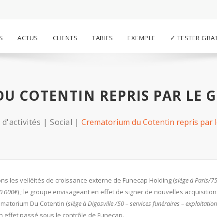
S
ACTUS
CLIENTS
TARIFS
EXEMPLE
✓ TESTER GRA
U COTENTIN REPRIS PAR LE 
d'activités
Social
Crematorium du Cotentin repris par 
ns les velléités de croissance externe de Funecap Holding (
siège à Paris/75
00 000€
) ; le groupe envisageant en effet de signer de nouvelles acquisitio
ematorium Du Cotentin (
siège à Digosville /50 – services funéraires – exploitatio
en effet passé sous le contrôle de Funecap.