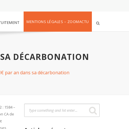
MENTIONS LÉGALES – ZOOMACTU
TUITEMENT
S SA DÉCARBONATION
 M€ par an dans sa décarbonation
2 : 1584 –
son CA de
ut
 ses