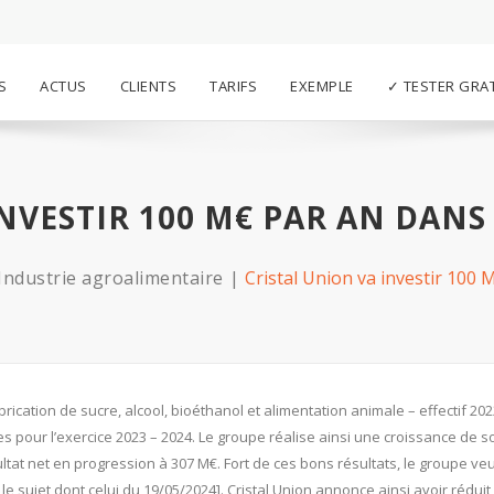
S
ACTUS
CLIENTS
TARIFS
EXEMPLE
✓ TESTER GRA
INVESTIR 100 M€ PAR AN DAN
Industrie agroalimentaire
Cristal Union va investir 100
brication de sucre, alcool, bioéthanol et alimentation animale – effectif 202
es pour l’exercice 2023 – 2024. Le groupe réalise ainsi une croissance de 
sultat net en progression à 307 M€. Fort de ces bons résultats, le groupe ve
 le sujet dont celui du 19/05/2024]. Cristal Union annonce ainsi avoir réduit