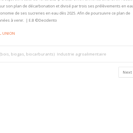
ur son plan de décarbonation et divisé par trois ses prélèvements en ea
autonomie de ses sucreries en eau dès 2025. Afin de poursuivre ce plan de
nnées à venir. | E.B ©Decidento
L UNION
bois, biogas, biocarburants)
Industrie agroalimentaire
Next