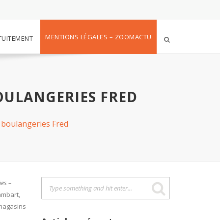
MENTIONS LÉGALES – ZOOMACTU
TUITEMENT
OULANGERIES FRED
 boulangeries Fred
ies –
ambart,
 magasins