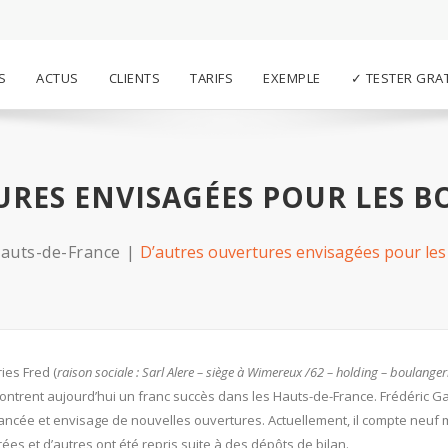
S
ACTUS
CLIENTS
TARIFS
EXEMPLE
✓ TESTER GRA
URES ENVISAGÉES POUR LES B
auts-de-France
D’autres ouvertures envisagées pour les
ies Fred (
raison sociale : Sarl Alere –
siège à Wimereux /62 – holding – boulanger
contrent aujourd’hui un franc succès dans les Hauts-de-France. Frédéric G
a lancée et envisage de nouvelles ouvertures. Actuellement, il compte neuf
rées et d’autres ont été repris suite à des dépôts de bilan.