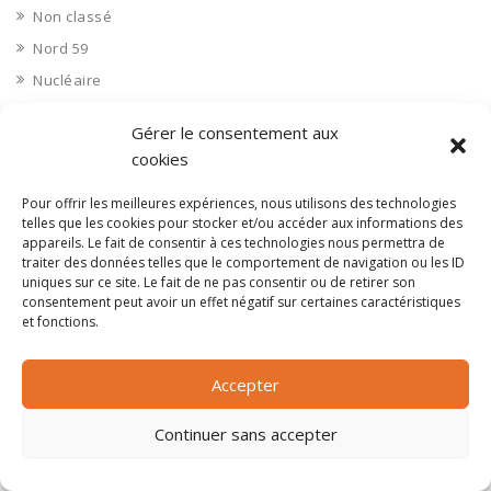
Non classé
Nord 59
Nucléaire
Objets connectés
Gérer le consentement aux
Objets en plastique
cookies
Oise 60
Pour offrir les meilleures expériences, nous utilisons des technologies
Opérateur télécom
telles que les cookies pour stocker et/ou accéder aux informations des
Opérateurs télécom
appareils. Le fait de consentir à ces technologies nous permettra de
traiter des données telles que le comportement de navigation ou les ID
Optique
uniques sur ce site. Le fait de ne pas consentir ou de retirer son
consentement peut avoir un effet négatif sur certaines caractéristiques
Ordinateurs
et fonctions.
Orne 61
Ouvrages d’art
Accepter
Paramédical, compléments alimentaires
Paris 75
Continuer sans accepter
Pas de Calais 62