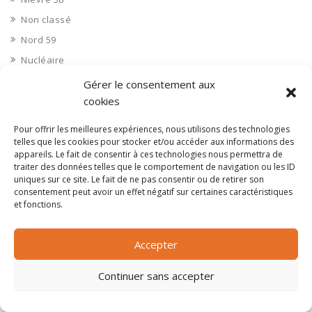
Non classé
Nord 59
Nucléaire
Objets connectés
Gérer le consentement aux
Objets en plastique
cookies
Oise 60
Pour offrir les meilleures expériences, nous utilisons des technologies
Opérateur télécom
telles que les cookies pour stocker et/ou accéder aux informations des
appareils. Le fait de consentir à ces technologies nous permettra de
Opérateurs télécom
traiter des données telles que le comportement de navigation ou les ID
uniques sur ce site. Le fait de ne pas consentir ou de retirer son
Optique
consentement peut avoir un effet négatif sur certaines caractéristiques
Ordinateurs
et fonctions.
Orne 61
Ouvrages d’art
Accepter
Paramédical, compléments alimentaires
Continuer sans accepter
Paris 75
Pas de Calais 62