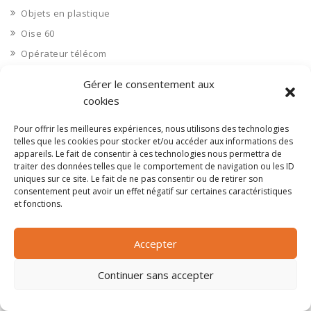
Objets en plastique
Oise 60
Opérateur télécom
Opérateurs télécom
Gérer le consentement aux
Optique
cookies
Ordinateurs
Pour offrir les meilleures expériences, nous utilisons des technologies
Orne 61
telles que les cookies pour stocker et/ou accéder aux informations des
appareils. Le fait de consentir à ces technologies nous permettra de
Ouvrages d’art
traiter des données telles que le comportement de navigation ou les ID
Paramédical, compléments alimentaires
uniques sur ce site. Le fait de ne pas consentir ou de retirer son
consentement peut avoir un effet négatif sur certaines caractéristiques
Paris 75
et fonctions.
Pas de Calais 62
Pêche
Accepter
Petite distribution
Continuer sans accepter
Pétrole
Pharmaceutique, médicaments