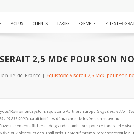
S
ACTUS
CLIENTS
TARIFS
EXEMPLE
✓ TESTER GRA
ISERAIT 2,5 MD€ POUR SON N
ion Ile-de-France
Equistone viserait 2,5 Md€ pour son n
yees’ Retirement System, Equistone Partners Europe (
siège à Paris /75 – So
15 : 19 231 000€
) aurait initié les démarches de levée d’un nouveau
’investissement afficherait de grandes ambitions pour ce fonds : elle viser
p fixé aux alentours des 3 milliards. L’objectif minimal représenterait la pl