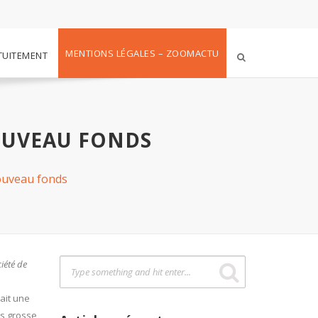
MENTIONS LÉGALES – ZOOMACTU
TUITEMENT
OUVEAU FONDS
ouveau fonds
ciété de
ait une
us grosse