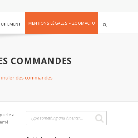
MENTIONS LÉGALES – ZOOMACTU
TUITEMENT
DES COMMANDES
 annuler des commandes
u’elle a
erné :