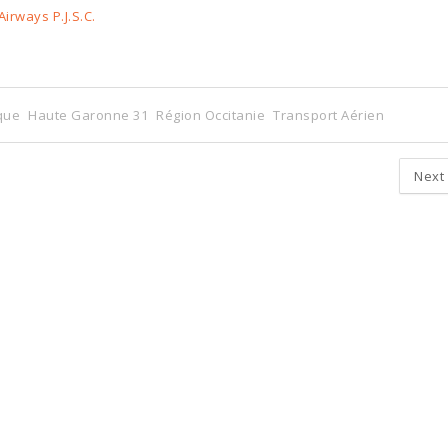
rways P.J.S.C.
que
Haute Garonne 31
Région Occitanie
Transport Aérien
Next