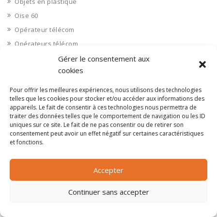
Objets en plastique
Oise 60
Opérateur télécom
Opérateurs télécom
Optique
Gérer le consentement aux
cookies
Ordinateurs
Orne 61
Pour offrir les meilleures expériences, nous utilisons des technologies
telles que les cookies pour stocker et/ou accéder aux informations des
Ouvrages d’art
appareils. Le fait de consentir à ces technologies nous permettra de
Paramédical, compléments alimentaires
traiter des données telles que le comportement de navigation ou les ID
uniques sur ce site. Le fait de ne pas consentir ou de retirer son
Paris 75
consentement peut avoir un effet négatif sur certaines caractéristiques
Pas de Calais 62
et fonctions.
Pêche
Accepter
Petite distribution
Pétrole
Continuer sans accepter
Pharmaceutique, médicaments
Pharmacie et vente d'articles médicaux