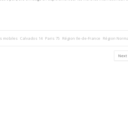
ns mobiles
Calvados 14
Paris 75
Région Ile-de-France
Région Norm
Next