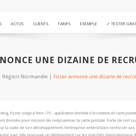
S
ACTUS
CLIENTS
TARIFS
EXEMPLE
✓ TESTER GRA
NNONCE UNE DIZAINE DE REC
Région Normandie
Fizzer annonce une dizaine de recr
ing, Fizzer (
siège à Paris /75 – application destinée à la création de carte posta
 s’est donnée pour mission de redynamiser la carte postale. Forte de son suc
our la suite de son développement, l’entreprise entend bien renforcer ses 
autre part, elle envisage un déploiement sur les marchés internationaux d