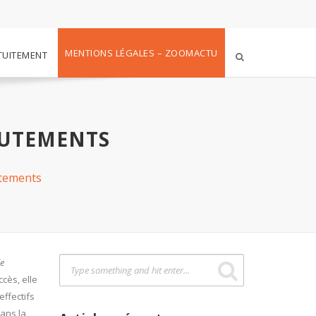
MENTIONS LÉGALES – ZOOMACTU
TUITEMENT
RUTEMENTS
utements
le
cès, elle
effectifs
ans la