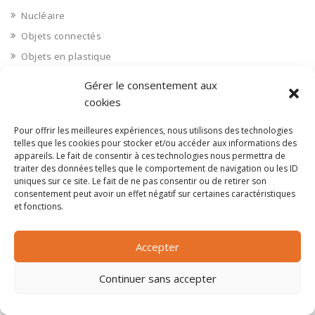
Nucléaire
Objets connectés
Objets en plastique
Oise 60
Gérer le consentement aux
Opérateur télécom
cookies
Opérateurs télécom
Pour offrir les meilleures expériences, nous utilisons des technologies
Optique
telles que les cookies pour stocker et/ou accéder aux informations des
appareils. Le fait de consentir à ces technologies nous permettra de
Ordinateurs
traiter des données telles que le comportement de navigation ou les ID
Orne 61
uniques sur ce site. Le fait de ne pas consentir ou de retirer son
consentement peut avoir un effet négatif sur certaines caractéristiques
Ouvrages d’art
et fonctions.
Paramédical, compléments alimentaires
Paris 75
Accepter
Pas de Calais 62
Continuer sans accepter
Pêche
Petite distribution