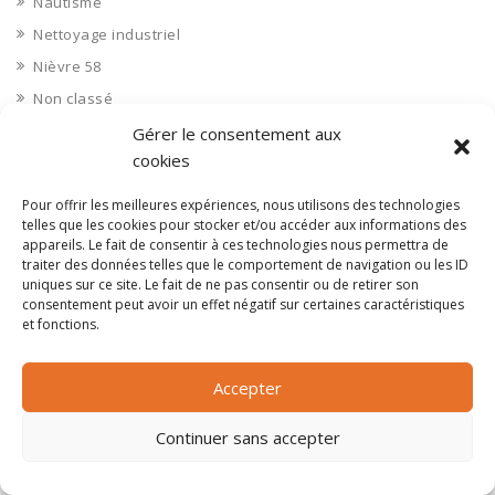
Nautisme
Nettoyage industriel
Nièvre 58
Non classé
Nord 59
Gérer le consentement aux
cookies
Nucléaire
Objets connectés
Pour offrir les meilleures expériences, nous utilisons des technologies
telles que les cookies pour stocker et/ou accéder aux informations des
Objets en plastique
appareils. Le fait de consentir à ces technologies nous permettra de
Oise 60
traiter des données telles que le comportement de navigation ou les ID
uniques sur ce site. Le fait de ne pas consentir ou de retirer son
Opérateur télécom
consentement peut avoir un effet négatif sur certaines caractéristiques
Opérateurs télécom
et fonctions.
Optique
Accepter
Ordinateurs
Orne 61
Continuer sans accepter
Ouvrages d’art
Paramédical, compléments alimentaires