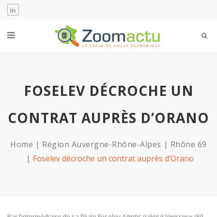
FOSELEV DÉCROCHE UN
CONTRAT AUPRÈS D’ORANO
Home
Région Auvergne-Rhône-Alpes
Rhône 69
Foselev décroche un contrat auprès d’Orano
Par l’intermédiaire de sa filiale Foselev Agintis (
siège à Venissieux /69 –