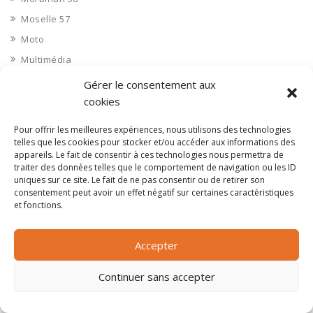
Moselle 57
Moto
Multimédia
musique
Gérer le consentement aux
Nautisme
cookies
Nettoyage industriel
Pour offrir les meilleures expériences, nous utilisons des technologies
Nièvre 58
telles que les cookies pour stocker et/ou accéder aux informations des
appareils. Le fait de consentir à ces technologies nous permettra de
Non classé
traiter des données telles que le comportement de navigation ou les ID
uniques sur ce site. Le fait de ne pas consentir ou de retirer son
Nord 59
consentement peut avoir un effet négatif sur certaines caractéristiques
Nucléaire
et fonctions.
Objets connectés
Objets en plastique
Accepter
Oise 60
Continuer sans accepter
Opérateur télécom
Opérateurs télécom