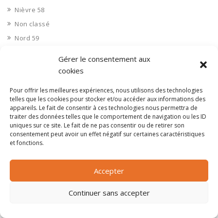
Nièvre 58
Non classé
Nord 59
Nucléaire
Gérer le consentement aux
Objets connectés
cookies
Objets en plastique
Pour offrir les meilleures expériences, nous utilisons des technologies
Oise 60
telles que les cookies pour stocker et/ou accéder aux informations des
appareils. Le fait de consentir à ces technologies nous permettra de
Opérateur télécom
traiter des données telles que le comportement de navigation ou les ID
Opérateurs télécom
uniques sur ce site. Le fait de ne pas consentir ou de retirer son
consentement peut avoir un effet négatif sur certaines caractéristiques
Optique
et fonctions.
Ordinateurs
Orne 61
Accepter
Ouvrages d’art
Continuer sans accepter
Paramédical, compléments alimentaires
Paris 75