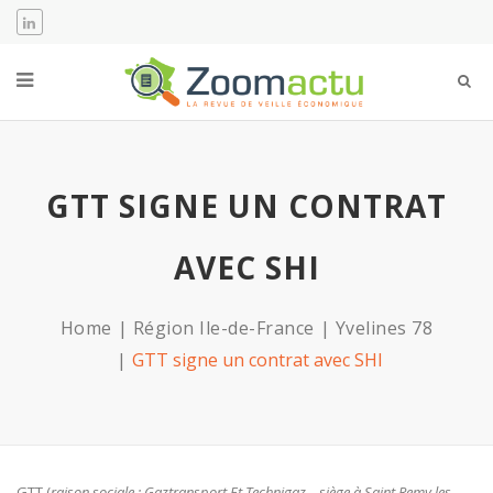
GTT SIGNE UN CONTRAT
AVEC SHI
Home
Région Ile-de-France
Yvelines 78
GTT signe un contrat avec SHI
GTT (
raison sociale : Gaztransport Et Technigaz –
siège à Saint Remy les