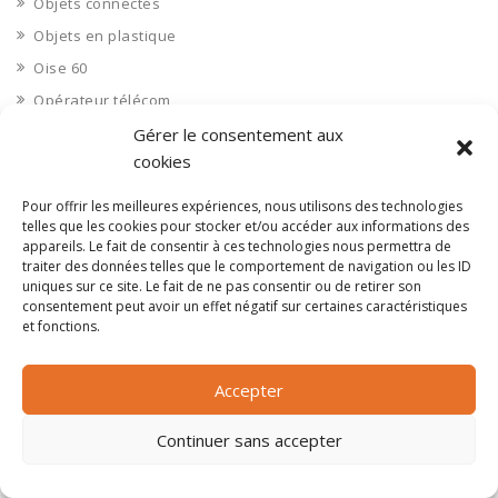
Objets connectés
Objets en plastique
Oise 60
Opérateur télécom
Opérateurs télécom
Gérer le consentement aux
cookies
Optique
Ordinateurs
Pour offrir les meilleures expériences, nous utilisons des technologies
telles que les cookies pour stocker et/ou accéder aux informations des
Orne 61
appareils. Le fait de consentir à ces technologies nous permettra de
Ouvrages d’art
traiter des données telles que le comportement de navigation ou les ID
uniques sur ce site. Le fait de ne pas consentir ou de retirer son
Paramédical, compléments alimentaires
consentement peut avoir un effet négatif sur certaines caractéristiques
Paris 75
et fonctions.
Pas de Calais 62
Accepter
Pêche
Petite distribution
Continuer sans accepter
Pétrole
Pharmaceutique, médicaments