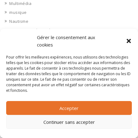
Multimédia
musique
Nautisme
Nettoyage industriel
Gérer le consentement aux
Nièvre 58
cookies
Non classé
Nord 59
Pour offrir les meilleures expériences, nous utilisons des technologies
telles que les cookies pour stocker et/ou accéder aux informations des
Nucléaire
appareils. Le fait de consentir à ces technologies nous permettra de
traiter des données telles que le comportement de navigation ou les ID
Objets connectés
uniques sur ce site. Le fait de ne pas consentir ou de retirer son
Objets en plastique
consentement peut avoir un effet négatif sur certaines caractéristiques
et fonctions.
Oise 60
Opérateur télécom
Accepter
Opérateurs télécom
Optique
Continuer sans accepter
Ordinateurs
Orne 61