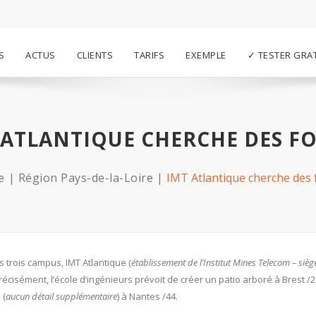
S
ACTUS
CLIENTS
TARIFS
EXEMPLE
✓ TESTER GRA
 ATLANTIQUE CHERCHE DES F
e
Région Pays-de-la-Loire
IMT Atlantique cherche des
s trois campus, IMT Atlantique (
établissement de l’Institut Mines Telecom –
sièg
récisément, l’école d’ingénieurs prévoit de créer un patio arboré à Brest /2
 (
aucun détail supplémentaire
) à Nantes /44.