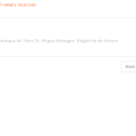
UT MINES TELECOM
lantique 44
Paris 75
Région Bretagne
Région Ile-de-France
Next