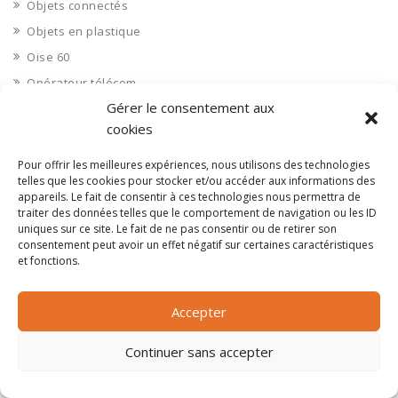
Objets connectés
Objets en plastique
Oise 60
Opérateur télécom
Gérer le consentement aux
Opérateurs télécom
cookies
Optique
Ordinateurs
Pour offrir les meilleures expériences, nous utilisons des technologies
telles que les cookies pour stocker et/ou accéder aux informations des
Orne 61
appareils. Le fait de consentir à ces technologies nous permettra de
Ouvrages d’art
traiter des données telles que le comportement de navigation ou les ID
uniques sur ce site. Le fait de ne pas consentir ou de retirer son
Paramédical, compléments alimentaires
consentement peut avoir un effet négatif sur certaines caractéristiques
et fonctions.
Paris 75
Pas de Calais 62
Accepter
Pêche
Petite distribution
Continuer sans accepter
Pétrole
Pharmaceutique, médicaments