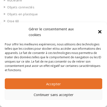
Nucléaire
Objets connectés
Objets en plastique
Oise 60
Opérateur télécom
Gérer le consentement aux
cookies
Opérateurs télécom
Optique
Pour offrir les meilleures expériences, nous utilisons des technologies
telles que les cookies pour stocker et/ou accéder aux informations des
Ordinateurs
appareils. Le fait de consentir à ces technologies nous permettra de
Orne 61
traiter des données telles que le comportement de navigation ou les ID
uniques sur ce site. Le fait de ne pas consentir ou de retirer son
Ouvrages d’art
consentement peut avoir un effet négatif sur certaines caractéristiques
Paramédical, compléments alimentaires
et fonctions.
Paris 75
Pas de Calais 62
Accepter
Pêche
Continuer sans accepter
Petite distribution
Pétrole