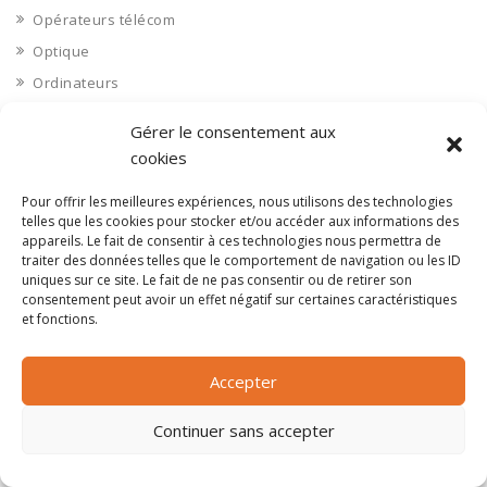
Opérateurs télécom
Optique
Ordinateurs
Orne 61
Gérer le consentement aux
Ouvrages d’art
cookies
Paramédical, compléments alimentaires
Pour offrir les meilleures expériences, nous utilisons des technologies
Paris 75
telles que les cookies pour stocker et/ou accéder aux informations des
Pas de Calais 62
appareils. Le fait de consentir à ces technologies nous permettra de
traiter des données telles que le comportement de navigation ou les ID
Pêche
uniques sur ce site. Le fait de ne pas consentir ou de retirer son
consentement peut avoir un effet négatif sur certaines caractéristiques
Petite distribution
et fonctions.
Pétrole
Pharmaceutique, médicaments
Accepter
Pharmacie et vente d'articles médicaux
Continuer sans accepter
Photos
Piscine