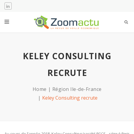
KELEY CONSULTING
RECRUTE
Home
Région Ile-de-France
Keley Consulting recrute
Au cours de l’année 2018, Keley Consulting (
société PGCE –
siège à Paris