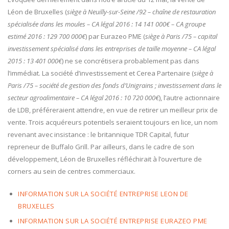
Léon de Bruxelles (
siège à Neuilly-sur-Seine /92 – chaîne de restauration
spécialisée dans les moules – CA légal 2016 : 14 141 000€ – CA groupe
estimé 2016 : 129 700 000€
) par Eurazeo PME (
siège à Paris /75 – capital
investissement spécialisé dans les entreprises de taille moyenne – CA légal
2015 : 13 401 000€
) ne se concrétisera probablement pas dans
l’immédiat. La société d’investissement et Cerea Partenaire (
siège à
Paris /75 – société de gestion des fonds d’Unigrains ; investissement dans le
secteur agroalimentaire – CA légal 2016 : 10 720 000€
), l’autre actionnaire
de LDB, préféreraient attendre, en vue de retirer un meilleur prix de
vente. Trois acquéreurs potentiels seraient toujours en lice, un nom
revenant avec insistance : le britannique TDR Capital, futur
repreneur de Buffalo Grill. Par ailleurs, dans le cadre de son
développement, Léon de Bruxelles réfléchirait à l’ouverture de
corners au sein de centres commerciaux.
INFORMATION SUR LA SOCIÉTÉ ENTREPRISE LEON DE
BRUXELLES
INFORMATION SUR LA SOCIÉTÉ ENTREPRISE EURAZEO PME