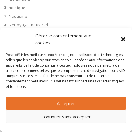
musique
Nautisme
Nettoyage industriel
Nièvre 58
Gérer le consentement aux
Non classé
cookies
Nord 59
Pour offrir les meilleures expériences, nous utilisons des technologies
Nucléaire
telles que les cookies pour stocker et/ou accéder aux informations des
appareils. Le fait de consentir à ces technologies nous permettra de
Objets connectés
traiter des données telles que le comportement de navigation ou les ID
uniques sur ce site. Le fait de ne pas consentir ou de retirer son
Objets en plastique
consentement peut avoir un effet négatif sur certaines caractéristiques
Oise 60
et fonctions.
Opérateur télécom
Opérateurs télécom
Accepter
Optique
Continuer sans accepter
Ordinateurs
Orne 61