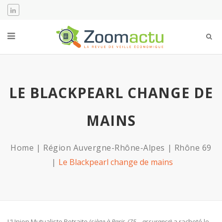
LE BLACKPEARL CHANGE DE
MAINS
Home
Région Auvergne-Rhône-Alpes
Rhône 69
Le Blackpearl change de mains
L’Union Mutualiste Retraite (
siège à Paris /75 – assurance
) a racheté le