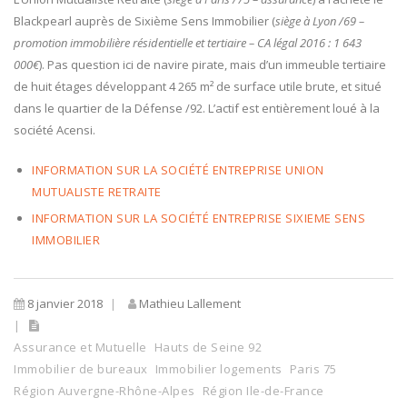
Blackpearl auprès de Sixième Sens Immobilier (
siège à Lyon /69 –
promotion immobilière résidentielle et tertiaire – CA légal 2016 : 1 643
000€
). Pas question ici de navire pirate, mais d’un immeuble tertiaire
de huit étages développant 4 265 m² de surface utile brute, et situé
dans le quartier de la Défense /92. L’actif est entièrement loué à la
société Acensi.
INFORMATION SUR LA SOCIÉTÉ ENTREPRISE UNION
MUTUALISTE RETRAITE
INFORMATION SUR LA SOCIÉTÉ ENTREPRISE SIXIEME SENS
IMMOBILIER
8 janvier 2018
Mathieu Lallement
Assurance et Mutuelle
Hauts de Seine 92
Immobilier de bureaux
Immobilier logements
Paris 75
Région Auvergne-Rhône-Alpes
Région Ile-de-France