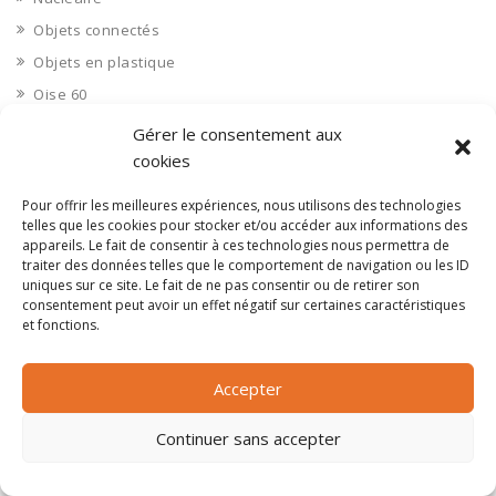
Objets connectés
Objets en plastique
Oise 60
Opérateur télécom
Gérer le consentement aux
Opérateurs télécom
cookies
Optique
Pour offrir les meilleures expériences, nous utilisons des technologies
Ordinateurs
telles que les cookies pour stocker et/ou accéder aux informations des
appareils. Le fait de consentir à ces technologies nous permettra de
Orne 61
traiter des données telles que le comportement de navigation ou les ID
uniques sur ce site. Le fait de ne pas consentir ou de retirer son
Ouvrages d’art
consentement peut avoir un effet négatif sur certaines caractéristiques
Paramédical, compléments alimentaires
et fonctions.
Paris 75
Pas de Calais 62
Accepter
Pêche
Continuer sans accepter
Petite distribution
Pétrole