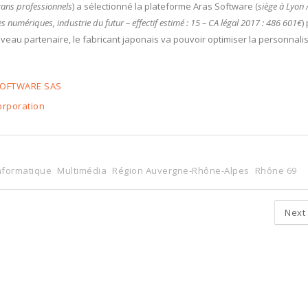
rans professionnels
) a sélectionné la plateforme Aras Software (
siège à Lyon 
les numériques, industrie du futur – effectif estimé : 15 – CA légal 2017 : 486 601€
)
eau partenaire, le fabricant japonais va pouvoir optimiser la personnali
SOFTWARE SAS
rporation
nformatique
Multimédia
Région Auvergne-Rhône-Alpes
Rhône 69
Next