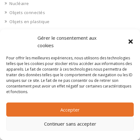
Nucléaire
Objets connectés
Objets en plastique
Oise 60
Gérer le consentement aux
Opérateur télécom
cookies
Opérateurs télécom
Optique
Pour offrir les meilleures expériences, nous utilisons des technologies
telles que les cookies pour stocker et/ou accéder aux informations des
Ordinateurs
appareils. Le fait de consentir à ces technologies nous permettra de
traiter des données telles que le comportement de navigation ou les ID
Orne 61
uniques sur ce site. Le fait de ne pas consentir ou de retirer son
Ouvrages d’art
consentement peut avoir un effet négatif sur certaines caractéristiques
et fonctions.
Paramédical, compléments alimentaires
Paris 75
Accepter
Pas de Calais 62
Pêche
Continuer sans accepter
Petite distribution
Pétrole