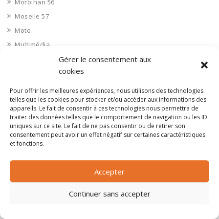
Morbihan 56
Moselle 57
Moto
Multimédia
musique
Gérer le consentement aux
cookies
Nautisme
Nettoyage industriel
Pour offrir les meilleures expériences, nous utilisons des technologies
telles que les cookies pour stocker et/ou accéder aux informations des
Nièvre 58
appareils. Le fait de consentir à ces technologies nous permettra de
Non classé
traiter des données telles que le comportement de navigation ou les ID
uniques sur ce site. Le fait de ne pas consentir ou de retirer son
Nord 59
consentement peut avoir un effet négatif sur certaines caractéristiques
et fonctions.
Nucléaire
Objets connectés
Accepter
Objets en plastique
Oise 60
Continuer sans accepter
Opérateur télécom
Opérateurs télécom