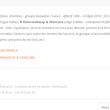
arfums, d’arômes – groupe Givaudan / Suisse – effectif : 600 – CA légal 2018 : 353
logue italien,
B.Kolormakeup & Skincare
(
siège à Milan – conception et fab
mé : 250
). L’opération, dont le montant ne sera pas dévoilé, permet à la fir
novation. Notons que selon les termes de l’accord, le groupe a la possibili
 après une période de trois ans.
DAN FRANCE
ORMAKEUP & SKINCARE
fumerie
Commerce de produits chimiques
e-France
Val d'Oise 95
Next