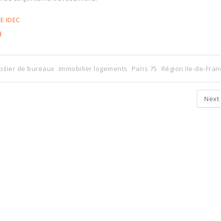
E IDEC
d
ilier de bureaux
Immobilier logements
Paris 75
Région Ile-de-Fran
Next