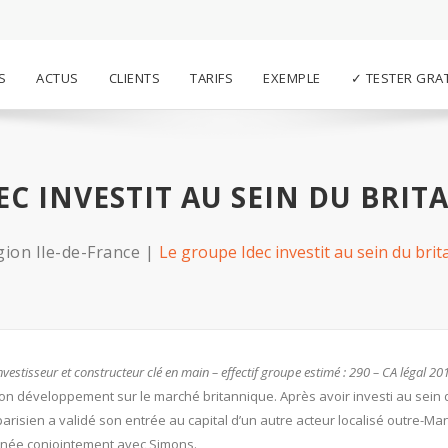
S
ACTUS
CLIENTS
TARIFS
EXEMPLE
✓ TESTER GRA
EC INVESTIT AU SEIN DU BRI
ion Ile-de-France
Le groupe Idec investit au sein du bri
estisseur et constructeur clé en main – effectif groupe estimé : 290 – CA légal 201
son développement sur le marché britannique. Après avoir investi au sein 
parisien a validé son entrée au capital d’un autre acteur localisé outre-Man
menée conjointement avec Simons.