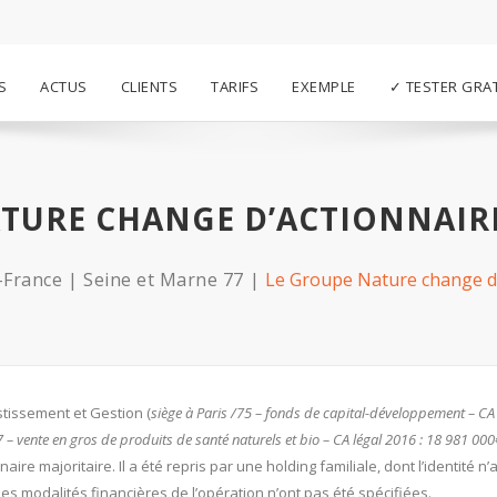
S
ACTUS
CLIENTS
TARIFS
EXEMPLE
✓ TESTER GRA
TURE CHANGE D’ACTIONNAIR
-France
Seine et Marne 77
Le Groupe Nature change d’
tissement et Gestion (
siège à Paris /75 – fonds de capital-développement – CA 
7 – vente en gros de produits de santé naturels et bio – CA légal 2016 : 18 981 000
naire majoritaire. Il a été repris par une holding familiale, dont l’identité n’
es modalités financières de l’opération n’ont pas été spécifiées.