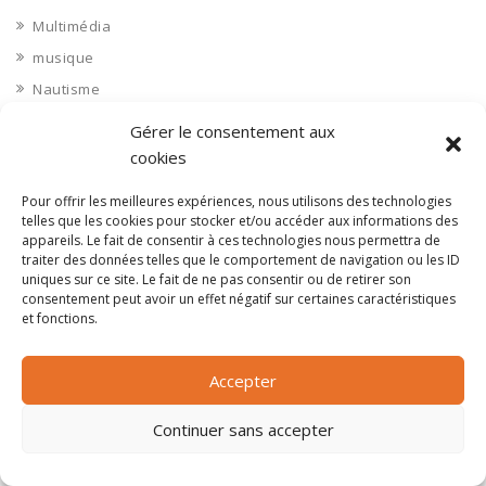
Multimédia
musique
Nautisme
Nettoyage industriel
Gérer le consentement aux
Nièvre 58
cookies
Non classé
Pour offrir les meilleures expériences, nous utilisons des technologies
Nord 59
telles que les cookies pour stocker et/ou accéder aux informations des
appareils. Le fait de consentir à ces technologies nous permettra de
Nucléaire
traiter des données telles que le comportement de navigation ou les ID
Objets connectés
uniques sur ce site. Le fait de ne pas consentir ou de retirer son
consentement peut avoir un effet négatif sur certaines caractéristiques
Objets en plastique
et fonctions.
Oise 60
Opérateur télécom
Accepter
Opérateurs télécom
Continuer sans accepter
Optique
Ordinateurs