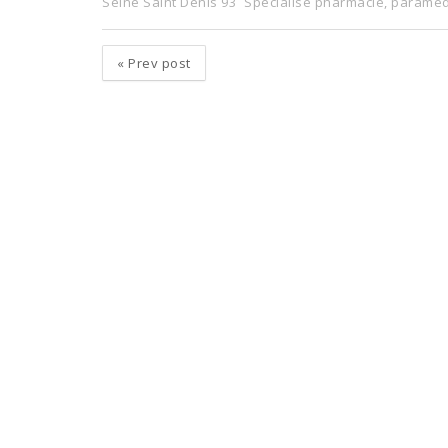
Seine Saint Denis 93
Spécialisé pharmacie, paraméd
«
Prev post