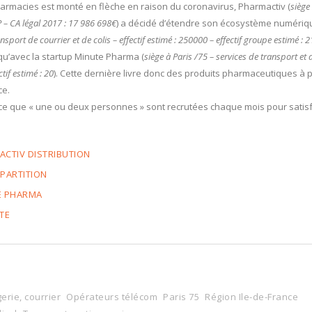
armacies est monté en flèche en raison du coronavirus, Pharmactiv (
siège
– CA légal 2017 : 17 986 698€
) a décidé d’étendre son écosystème numériq
ansport de courrier et de colis – effectif estimé : 250000 – effectif groupe estimé : 
i qu’avec la startup Minute Pharma (
siège à Paris /75 – services de transport et 
tif estimé : 20
). Cette dernière livre donc des produits pharmaceutiques à 
ce.
ce que « une ou deux personnes » sont recrutées chaque mois pour satisf
ACTIV DISTRIBUTION
EPARTITION
E PHARMA
TE
rie, courrier
Opérateurs télécom
Paris 75
Région Ile-de-France