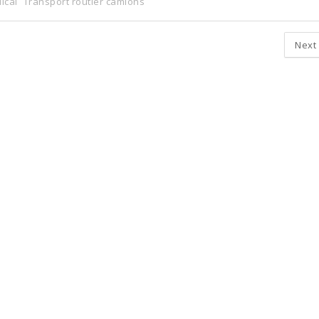
ical
Transport routier camions
Next