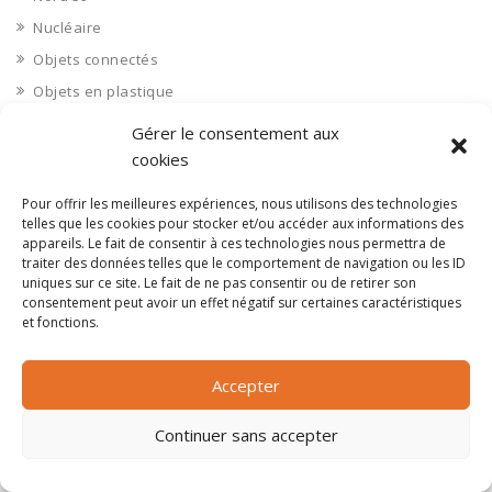
Nucléaire
Objets connectés
Objets en plastique
Oise 60
Gérer le consentement aux
Opérateur télécom
cookies
Opérateurs télécom
Pour offrir les meilleures expériences, nous utilisons des technologies
Optique
telles que les cookies pour stocker et/ou accéder aux informations des
appareils. Le fait de consentir à ces technologies nous permettra de
Ordinateurs
traiter des données telles que le comportement de navigation ou les ID
Orne 61
uniques sur ce site. Le fait de ne pas consentir ou de retirer son
consentement peut avoir un effet négatif sur certaines caractéristiques
Ouvrages d’art
et fonctions.
Paramédical, compléments alimentaires
Paris 75
Accepter
Pas de Calais 62
Continuer sans accepter
Pêche
Petite distribution