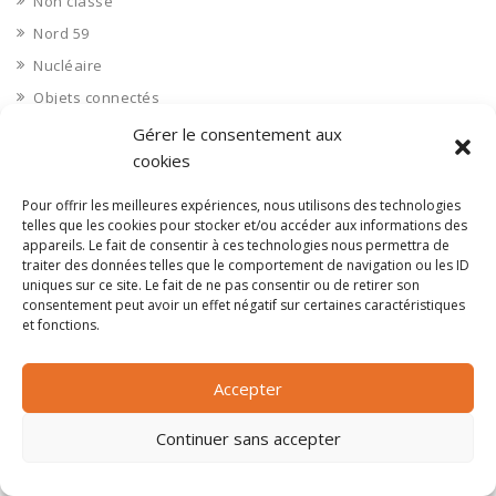
Non classé
Nord 59
Nucléaire
Objets connectés
Objets en plastique
Gérer le consentement aux
cookies
Oise 60
Opérateur télécom
Pour offrir les meilleures expériences, nous utilisons des technologies
telles que les cookies pour stocker et/ou accéder aux informations des
Opérateurs télécom
appareils. Le fait de consentir à ces technologies nous permettra de
Optique
traiter des données telles que le comportement de navigation ou les ID
uniques sur ce site. Le fait de ne pas consentir ou de retirer son
Ordinateurs
consentement peut avoir un effet négatif sur certaines caractéristiques
Orne 61
et fonctions.
Ouvrages d’art
Paramédical, compléments alimentaires
Accepter
Paris 75
Continuer sans accepter
Pas de Calais 62
Pêche