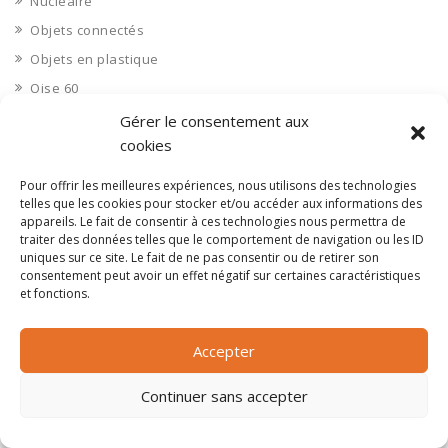
Nucléaire
Objets connectés
Objets en plastique
Oise 60
Opérateur télécom
Gérer le consentement aux
cookies
Opérateurs télécom
Optique
Pour offrir les meilleures expériences, nous utilisons des technologies
telles que les cookies pour stocker et/ou accéder aux informations des
Ordinateurs
appareils. Le fait de consentir à ces technologies nous permettra de
Orne 61
traiter des données telles que le comportement de navigation ou les ID
uniques sur ce site. Le fait de ne pas consentir ou de retirer son
Ouvrages d’art
consentement peut avoir un effet négatif sur certaines caractéristiques
Paramédical, compléments alimentaires
et fonctions.
Paris 75
Pas de Calais 62
Accepter
Pêche
Continuer sans accepter
Petite distribution
Pétrole